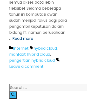
semua akses data lebih
fleksibel. Selama beberapa
tahun ini komputasi awan
sudah menjadi fokus bagi para
pengambil keputusan dalam
bidang IT, namun perusahaan
…
Read more
Categories
Tags
Internet
hybrid cloud
,
manfaat hybrid cloud
,
pengertian hybrid cloud
Leave a comment
Search
for: