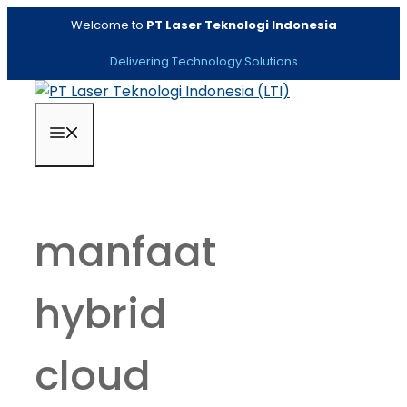
Skip
Welcome to
PT Laser Teknologi Indonesia
to
content
Delivering Technology Solutions
Menu
manfaat
hybrid
cloud