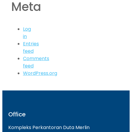
Meta
Log
in
Entries
feed
Comments
feed
WordPress.org
Office
Kompleks Perkantoran Duta Merlin