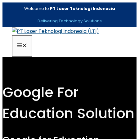
Skip
Welcome to
PT Laser Teknologi Indonesia
to
content
Delivering Technology Solutions
Menu
Google For
Education Solution