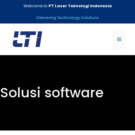
Skip
Welcome to
PT Laser Teknologi Indonesia
to
content
Delivering Technology Solutions
Menu
Solusi software