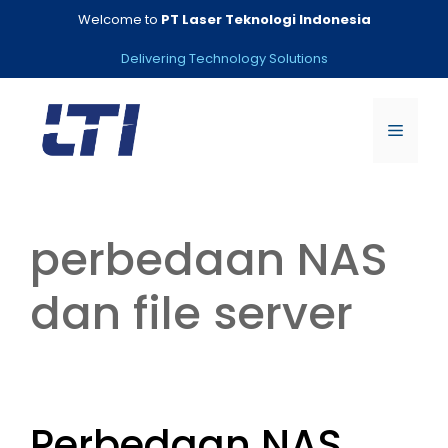
Skip
Welcome to
PT Laser Teknologi Indonesia
to
content
Delivering Technology Solutions
Menu
perbedaan NAS
dan file server
Perbedaan NAS