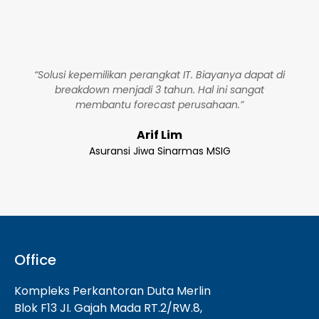
“Solusi kepemilikan perangkat IT. Biayanya dapat di
breakdown menjadi 3 tahun. Hal ini sangat
membantu forecast perusahaan.”
Arif Lim
Asuransi Jiwa Sinarmas MSIG
Office
Kompleks Perkantoran Duta Merlin
Blok F13 JI. Gajah Mada RT.2/RW.8,