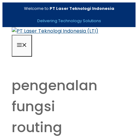
Skip
Welcome to
PT Laser Teknologi Indonesia
to
content
Delivering Technology Solutions
Menu
pengenalan
fungsi
routing