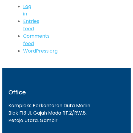
Log
in
Entries
feed
Comments
feed
WordPress.org
Office
Kompleks Perkantoran Duta Merlin
Blok F13 JI. Gajah Mada RT.2/RW.8,
Petojo Utara, Gambir