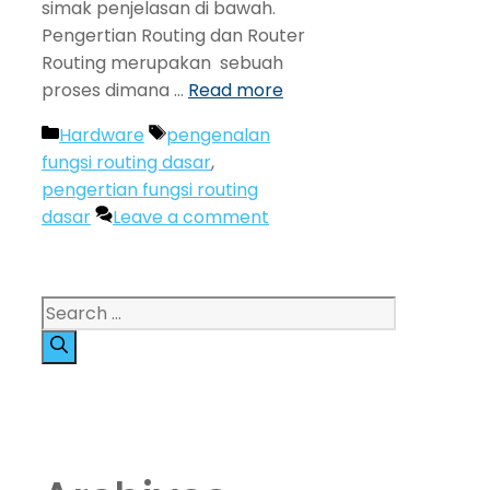
simak penjelasan di bawah.
Pengertian Routing dan Router
Routing merupakan sebuah
proses dimana …
Read more
Categories
Tags
Hardware
pengenalan
fungsi routing dasar
,
pengertian fungsi routing
dasar
Leave a comment
Search
for: