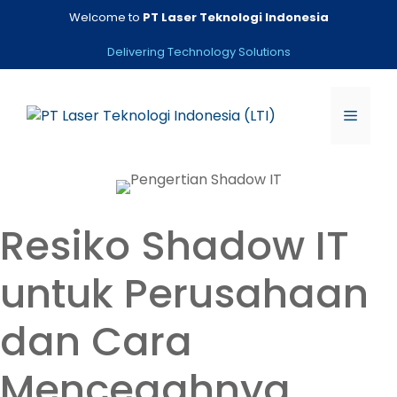
Skip
Welcome to
PT Laser Teknologi Indonesia
to
content
Delivering Technology Solutions
Menu
Resiko Shadow IT
untuk Perusahaan
dan Cara
Mencegahnya