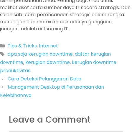
bisnis perusahaan Anda. Penting bagi Anda untuk
melihat aset serta sumber daya IT secara strategis. Dan
salah satu cara perencanaan strategis dalam rangka
mencegah dan meminimalisir adanya gangguan
jaringan adalah outsorcing IT.
Categories
Tips & Tricks
,
Internet
Tags
apa saja kerugian downtime
,
daftar kerugian
downtime
,
kerugian downtime
,
kerugian downtime
produktivitas
Cara Deteksi Pelanggaran Data
Management Desktop di Perusahaan dan
Kelebihannya
Leave a Comment