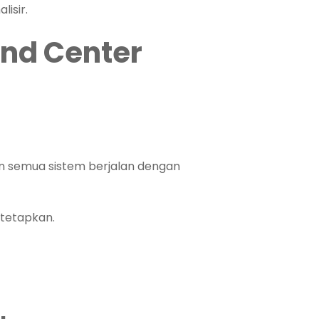
isir.
nd Center
n semua sistem berjalan dengan
itetapkan.