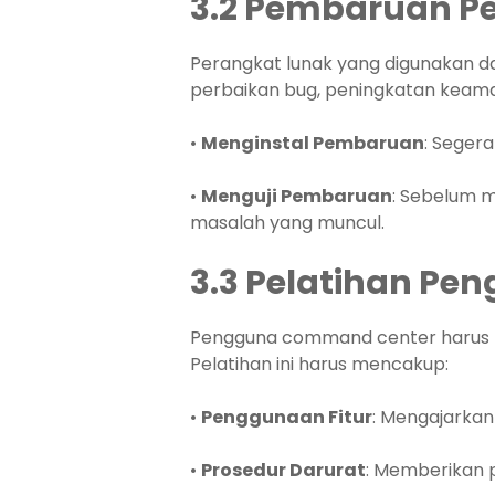
3.2 Pembaruan Pe
Perangkat lunak yang digunakan da
perbaikan bug, peningkatan keamana
•
Menginstal Pembaruan
: Seger
•
Menguji Pembaruan
: Sebelum 
masalah yang muncul.
3.3 Pelatihan Pe
Pengguna command center harus 
Pelatihan ini harus mencakup:
•
Penggunaan Fitur
: Mengajarkan
•
Prosedur Darurat
: Memberikan 