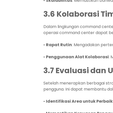
•
Skalabilitas
: Memastikan bahwa 
3.6 Kolaborasi Ti
Dalam lingkungan command center,
operasi command center dapat ber
•
Rapat Rutin
: Mengadakan pertem
•
Penggunaan Alat Kolaborasi
: 
3.7 Evaluasi dan
Setelah menerapkan berbagai stra
pengguna. Ini dapat membantu da
•
Identifikasi Area untuk Perbai