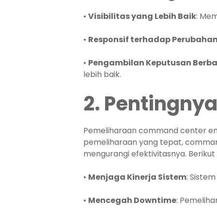
•
Visibilitas yang Lebih Baik
: Me
•
Responsif terhadap Perubaha
•
Pengambilan Keputusan Berba
lebih baik.
2. Pentingn
Pemeliharaan command center end-
pemeliharaan yang tepat, comma
mengurangi efektivitasnya. Berik
•
Menjaga Kinerja Sistem
: Siste
•
Mencegah Downtime
: Pemelih