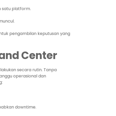
satu platform.
muncul.
untuk pengambilan keputusan yang
and Center
akukan secara rutin. Tanpa
nggu operasional dan
g:
babkan downtime.