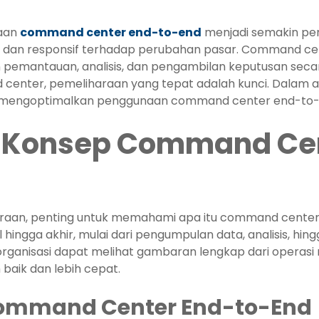
naan
command center end-to-end
menjadi semakin pent
al dan responsif terhadap perubahan pasar. Command cen
emantauan, analisis, dan pengambilan keputusan secar
nter, pemeliharaan yang tepat adalah kunci. Dalam ar
uk mengoptimalkan penggunaan command center end-to-
 Konsep Command Cen
aan, penting untuk memahami apa itu command center
hingga akhir, mulai dari pengumpulan data, analisis, hi
rganisasi dapat melihat gambaran lengkap dari operas
baik dan lebih cepat.
Command Center End-to-End