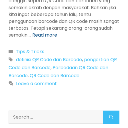
canggih seperti QR Code dan barcoded yang
semakin akrab dengan masyarakat. Bahkan jika
kita ingat beberapa tahun lalu, tentu
penggunaan barcode dan QR code masih sangat
terbatas. Tetapi sekarang orang-orang sudah
semakin …
Read more
Categories
Tips & Tricks
Tags
definisi QR Code dan Barcode
,
pengertian QR
Code dan Barcode
,
Perbedaan QR Code dan
Barcode
,
QR Code dan Barcode
Leave a comment
Search
for: