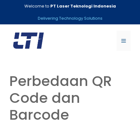
Skip
Welcome to
PT Laser Teknologi Indonesia
to
content
Delivering Technology Solutions
Menu
Perbedaan QR
Code dan
Barcode