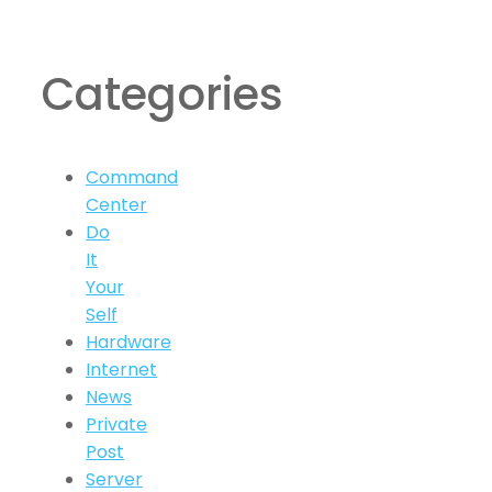
Categories
Command
Center
Do
It
Your
Self
Hardware
Internet
News
Private
Post
Server