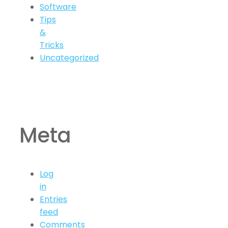
Software
Tips
&
Tricks
Uncategorized
Meta
Log
in
Entries
feed
Comments