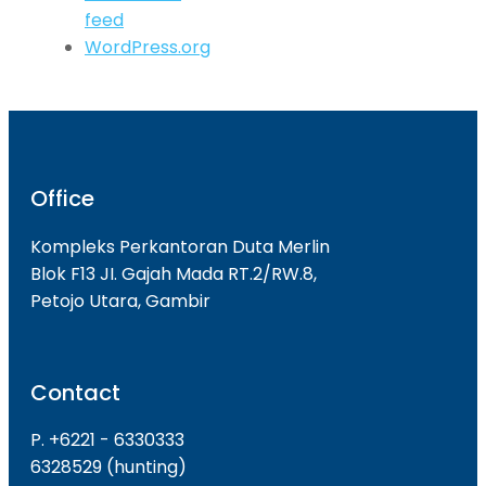
feed
WordPress.org
Office
Kompleks Perkantoran Duta Merlin
Blok F13 JI. Gajah Mada RT.2/RW.8,
Petojo Utara, Gambir
Contact
P. +6221 - 6330333
6328529 (hunting)