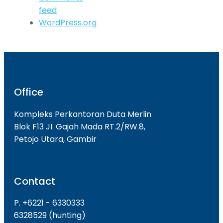
feed
WordPress.org
Office
Kompleks Perkantoran Duta Merlin
Blok F13 JI. Gajah Mada RT.2/RW.8,
Petojo Utara, Gambir
Contact
P. +6221 - 6330333
6328529 (hunting)