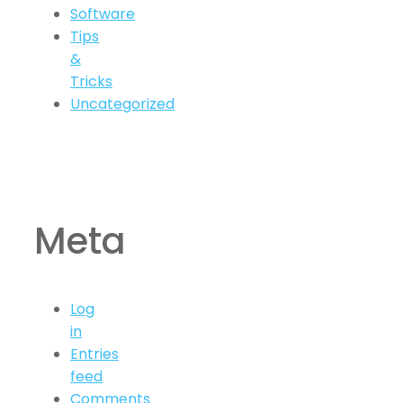
Software
Tips
&
Tricks
Uncategorized
Meta
Log
in
Entries
feed
Comments