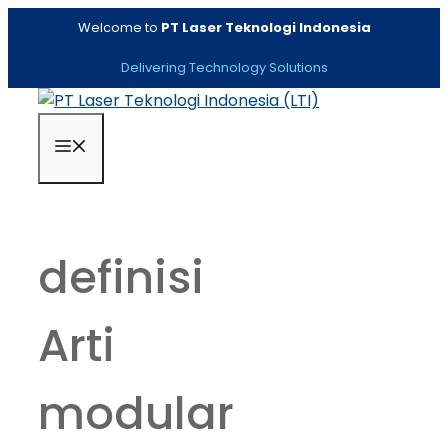
Skip
Welcome to
PT Laser Teknologi Indonesia
to
content
Delivering Technology Solutions
Menu
definisi
Arti
modular