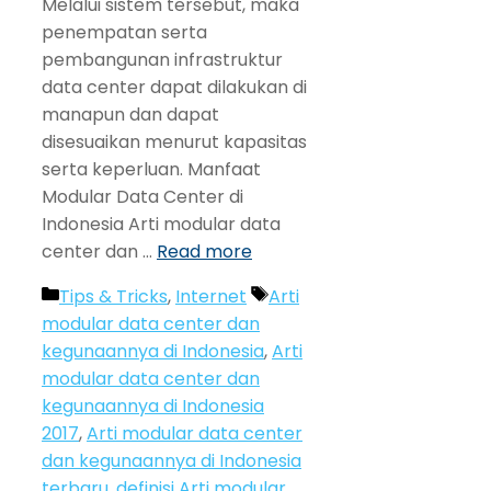
Melalui sistem tersebut, maka
penempatan serta
pembangunan infrastruktur
data center dapat dilakukan di
manapun dan dapat
disesuaikan menurut kapasitas
serta keperluan. Manfaat
Modular Data Center di
Indonesia Arti modular data
center dan …
Read more
Categories
Tags
Tips & Tricks
,
Internet
Arti
modular data center dan
kegunaannya di Indonesia
,
Arti
modular data center dan
kegunaannya di Indonesia
2017
,
Arti modular data center
dan kegunaannya di Indonesia
terbaru
,
definisi Arti modular