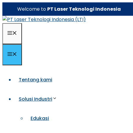
Skip
Welcome to
PT Laser Teknologi Indonesia
to
content
Menu
Menu
Tentang kami
Solusi Industri
Edukasi