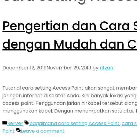
Pengertian dan Cara S
dengan Mudah dan C
December 12, 2019
November 29, 2019
by
rifzan
Tutorial cara setting Access Point akan sangat memb
jaringan internet di sekitar Anda. Kini banyak lokasi y
access point. Penggunaan jarian nirkabel tersebut dia
menggunakan kabel. Dengan menempatkan satu atau leb
Categories
Tags
Server
bagaimana cara setting Access Point
,
cara s
Point
Leave a comment