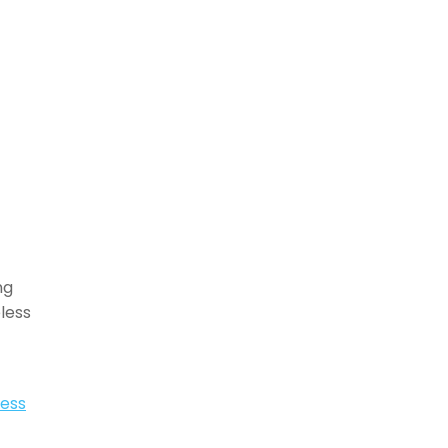
ng
less
cess