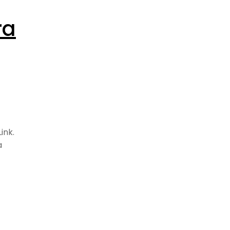
ra
ink.
a