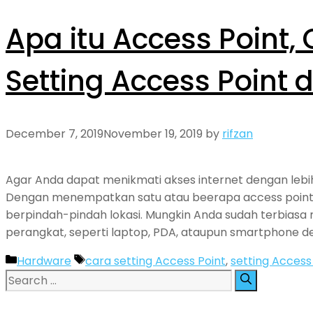
Apa itu Access Point,
Setting Access Point d
December 7, 2019
November 19, 2019
by
rifzan
Agar Anda dapat menikmati akses internet dengan lebih l
Dengan menempatkan satu atau beerapa access point,
berpindah-pindah lokasi. Mungkin Anda sudah terbia
perangkat, seperti laptop, PDA, ataupun smartphone den
Categories
Tags
Hardware
cara setting Access Point
,
setting Access
Search
for: