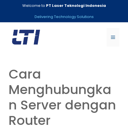
Skip
Welcome to
PT Laser Teknologi Indonesia
to
content
Delivering Technology Solutions
Menu
Cara
Menghubungka
n Server dengan
Router