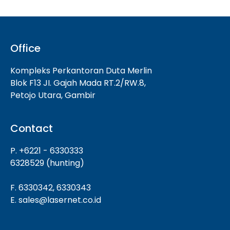
Office
Kompleks Perkantoran Duta Merlin
Blok F13 JI. Gajah Mada RT.2/RW.8,
Petojo Utara, Gambir
Contact
P. +6221 - 6330333
6328529 (hunting)
F. 6330342, 6330343
E. sales@lasernet.co.id