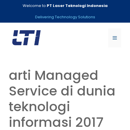
Skip
Welcome to
PT Laser Teknologi Indonesia
to
content
Delivering Technology Solutions
Menu
arti Managed
Service di dunia
teknologi
informasi 2017