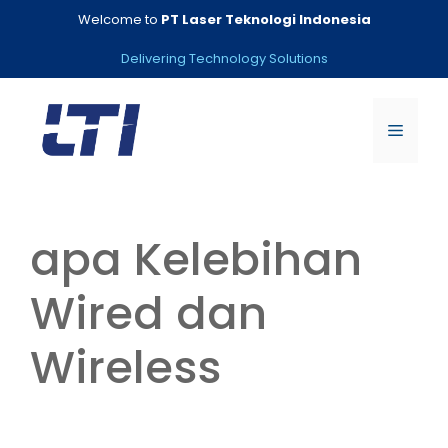
Skip
Welcome to
PT Laser Teknologi Indonesia
to
content
Delivering Technology Solutions
Menu
apa Kelebihan
Wired dan
Wireless