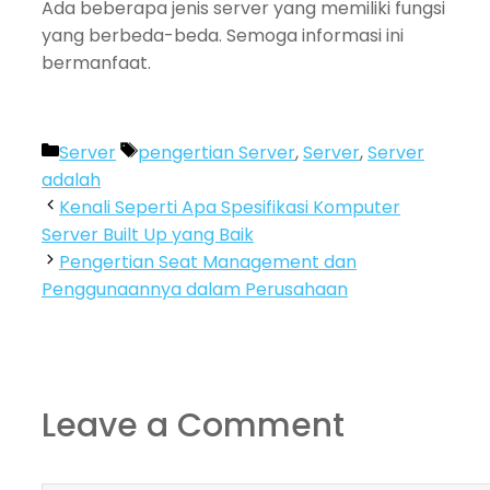
Ada beberapa jenis server yang memiliki fungsi
yang berbeda-beda. Semoga informasi ini
bermanfaat.
Categories
Tags
Server
pengertian Server
,
Server
,
Server
adalah
Kenali Seperti Apa Spesifikasi Komputer
Server Built Up yang Baik
Pengertian Seat Management dan
Penggunaannya dalam Perusahaan
Leave a Comment