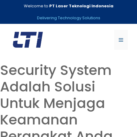
Skip
Welcome to
PT Laser Teknologi Indonesia
to
content
Delivering Technology Solutions
Menu
Security System
Adalah Solusi
Untuk Menjaga
Keamanan
Perangkat Anda