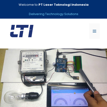
Skip
Welcome to
PT Laser Teknologi Indonesia
to
content
Delivering Technology Solutions
Menu