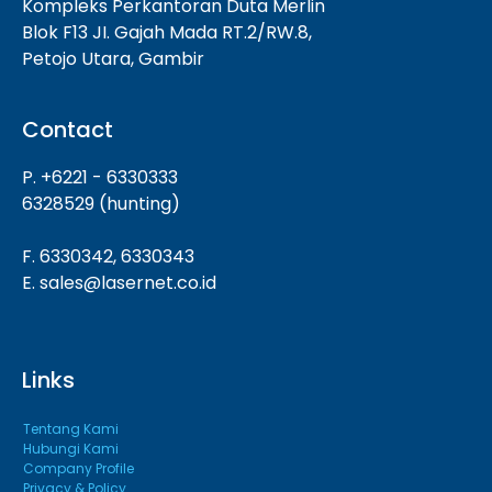
Kompleks Perkantoran Duta Merlin
Blok F13 JI. Gajah Mada RT.2/RW.8,
Petojo Utara, Gambir
Contact
P. +6221 - 6330333
6328529 (hunting)
F. 6330342, 6330343
E. sales@lasernet.co.id
Links
Tentang Kami
Hubungi Kami
Company Profile
Privacy & Policy