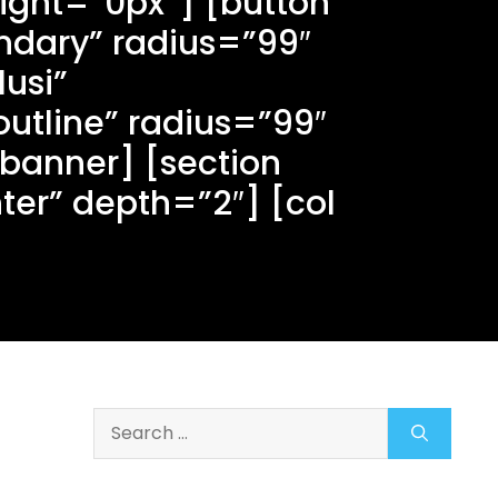
ight=”0px”] [button
ndary” radius=”99″
lusi”
utline” radius=”99″
_banner] [section
ter” depth=”2″] [col
Search
for: