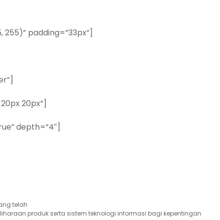
5, 255)” padding=”33px”]
er”]
20px 20px”]
rue” depth=”4″]
ang telah
liharaan produk serta sistem teknologi informasi bagi kepentingan