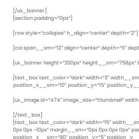
[/ux_banner]
[section padding=”0px”]
[row style=”collapse” h_align=”center” depth=”2″]
[col span__sm=”12″ align=”center” depth=”5″ dep
[ux_banner height=”200px” height__sm=”758px” b
[text_box text_color=”dark” width=”3″ width__sm
position_x__sm=”10″ position_y=”15″ position_y_
[ux_image id=”474″ image_size=”thumbnail” widt
[/text_box]
[text_box text_color=”dark” width=”15″ width__
0px 0px -10px” margin__sm=”0px 0px 0px 0px” pa
position_x__sm=”90″ position_y=”5″ position_y__