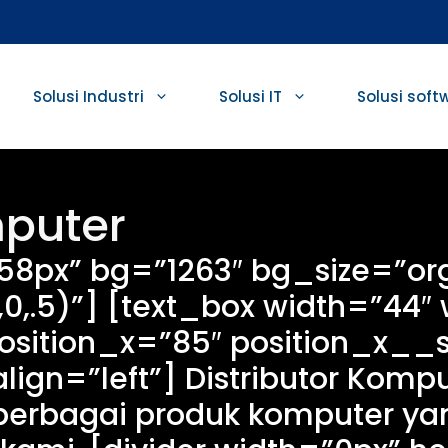
Solusi Industri
Solusi IT
Solusi soft
mputer
8px” bg=”1263″ bg_size=”org
0,.5)”] [text_box width=”44
osition_x=”85″ position_x_
lign=”left”] Distributor Komp
berbagai produk komputer ya