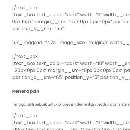
[/text_box]
[text_box text_color=”dark” width=”3″ width__sm
0px 15px” margin__sm=”0px 0px 0px -0px” positio
position_y__sm=”55″]
[ux_image id=”473″ image_size=”original” width_
[/text_box]
[text_box text_color=”dark” width=”18″ width__
-20px 0px 0px” margin__sm=”0px 0px 0px 0px” pa
position_x__sm=”85″ position_y=”5″ position_y__
Penerapan
Tenaga ahli terbaik untuk proses implementasi produk dan sistem
[/text_box]
[text_box text_color=”dark” width=”3″ width__s
-18px 0px 0px” margin__sm=”0px 0px 0px 0px” pos