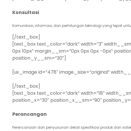
Konsultasi
Komunikasi, informasi, dan perhitungan teknologi yang tepat unt
[/text_box]
[text_box text_color=”dark” width=”3″ width__sm
0px 10px” margin__sm=”0px 0px 0px -0px” positio
position_y__sm=”30″]
[ux_image id=”478″ image_size=”original” width_
[/text_box]
[text_box text_color=”dark” width=”18″ width__
position_x=”30″ position_x__sm=”90″ position_y=
Perancangan
Perencanaan dan penyusunan detail spesifikasi produk dan sistem