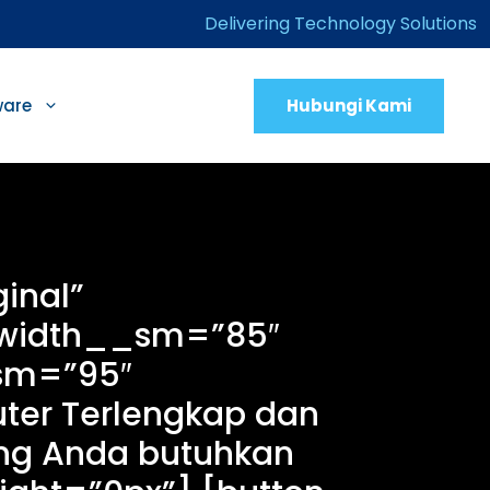
Delivering Technology Solutions
Hubungi Kami
ware
inal”
″ width__sm=”85″
_sm=”95″
uter Terlengkap dan
ng Anda butuhkan