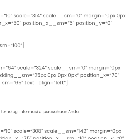
=”10″ scale=”314″ scale__sm=”0″ margin=”0px 0px
n_x=”50″ position_x__sm=”5″ position_y=”0″
_sm=”100″]
sm=”64″ scale=”324″ scale__sm=”0″ margin=”0px
dding__sm=”25px 0px 0px 0px” position_x=”70″
sm=”65″ text_align=”left”]
 teknologi informasi di perusahaan Anda.
m=”10″ scale=”308″ scale__sm=”142″ margin=”0px
ition_x=”75″ position_x__sm=”10″ position_y=”0″