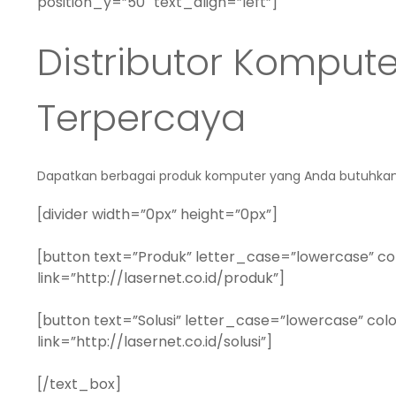
position_y=”50″ text_align=”left”]
Distributor Komput
Terpercaya
Dapatkan berbagai produk komputer yang Anda butuhka
[divider width=”0px” height=”0px”]
[button text=”Produk” letter_case=”lowercase” co
link=”http://lasernet.co.id/produk”]
[button text=”Solusi” letter_case=”lowercase” colo
link=”http://lasernet.co.id/solusi”]
[/text_box]