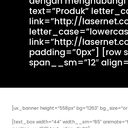
dengan menghubungi ka
text=”Produk” letter_
link=”http://lasernet.c
letter_case=”lowercas
link=”http://lasernet.c
padding=”0px”] [row s
span__sm=”12″ align=”c
[ux_banner height=”558px” bg=”1263″ bg_size=”org
[text_box width=”44″ width__sm=”85″ animate=”f