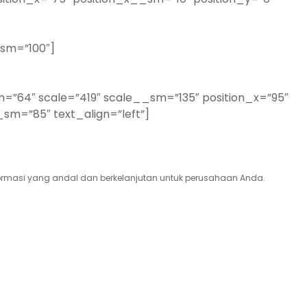
_sm=”100″]
m=”64″ scale=”419″ scale__sm=”135″ position_x=”95″
sm=”85″ text_align=”left”]
rmasi yang andal dan berkelanjutan untuk perusahaan Anda.