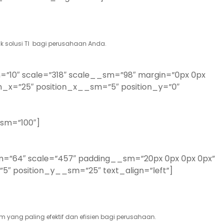
uk solusi TI bagi perusahaan Anda.
=”10″ scale=”318″ scale__sm=”98″ margin=”0px 0px
n_x=”25″ position_x__sm=”5″ position_y=”0″
_sm=”100″]
sm=”64″ scale=”457″ padding__sm=”20px 0px 0px 0px”
”5″ position_y__sm=”25″ text_align=”left”]
 yang paling efektif dan efisien bagi perusahaan.