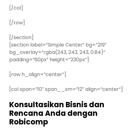
[/col]
[/row]
[/section]
[section label=”Simple Center” bg=”219″
bg_overlay=”rgba(243, 243, 243, 0.84)”
padding=”60px” height=”230px”]
[row h_align=”center”]
[col span=”10″ span__sm=”12″ align=”center”]
Konsultasikan Bisnis dan
Rencana Anda dengan
Robicomp