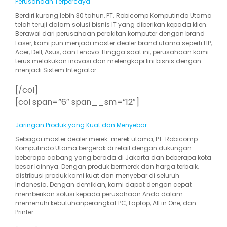
Perusahaan Terpercaya
Berdiri kurang lebih 30 tahun, PT. Robicomp Komputindo Utama
telah teruji dalam solusi bisnis IT yang diberikan kepada klien.
Berawal dari perusahaan perakitan komputer dengan brand
Laser, kami pun menjadi master dealer brand utama seperti HP,
Acer, Dell, Asus, dan Lenovo. Hingga saat ini, perusahaan kami
terus melakukan inovasi dan melengkapi lini bisnis dengan
menjadi Sistem Integrator.
[/col]
[col span=”6″ span__sm=”12″]
Jaringan Produk yang Kuat dan Menyebar
Sebagai master dealer merek-merek utama, PT. Robicomp
Komputindo Utama bergerak di retail dengan dukungan
beberapa cabang yang berada di Jakarta dan beberapa kota
besar lainnya. Dengan produk bermerek dan harga terbaik,
distribusi produk kami kuat dan menyebar di seluruh
Indonesia. Dengan demikian, kami dapat dengan cepat
memberikan solusi kepada perusahaan Anda dalam
memenuhi kebutuhanperangkat PC, Laptop, All in One, dan
Printer.