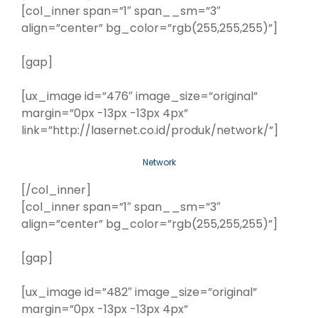
[col_inner span=”1″ span__sm=”3″
align=”center” bg_color=”rgb(255,255,255)”]
[gap]
[ux_image id=”476″ image_size=”original”
margin=”0px -13px -13px 4px”
link=”http://lasernet.co.id/produk/network/”]
Network
[/col_inner]
[col_inner span=”1″ span__sm=”3″
align=”center” bg_color=”rgb(255,255,255)”]
[gap]
[ux_image id=”482″ image_size=”original”
margin=”0px -13px -13px 4px”