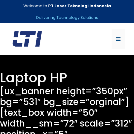
Skip
Welcome to
PT Laser Teknologi Indonesia
to
content
Delivering Technology Solutions
Menu
Laptop HP
[ux_banner height=”350px”
bg=”531″ bg_size=”orginal”]
[text_box width=”50″
width__sm=”72″ scale=”312″