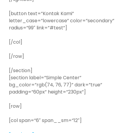
[button text=”Kontak Kami”
letter_case=”lowercase” color=”secondary”
radius=”99″ link=”#test”]
[/col]
[/row]
[/section]
[section label=”Simple Center”
bg_color=”rgb(74, 76, 77)” dark=”true”
padding=”60px” height=”230px”]
[row]
[col span=”6″ span__sm=”12″]