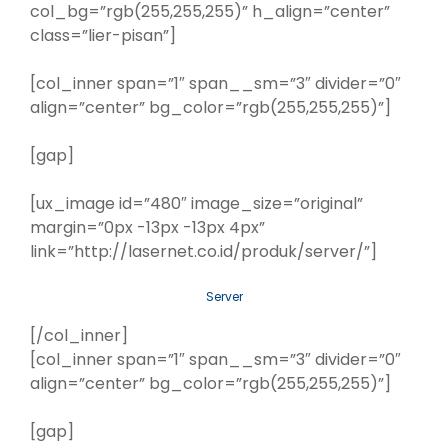
col_bg=”rgb(255,255,255)” h_align=”center”
class=”lier-pisan”]
[col_inner span=”1″ span__sm=”3″ divider=”0″
align=”center” bg_color=”rgb(255,255,255)”]
[gap]
[ux_image id=”480″ image_size=”original”
margin=”0px -13px -13px 4px”
link=”http://lasernet.co.id/produk/server/”]
Server
[/col_inner]
[col_inner span=”1″ span__sm=”3″ divider=”0″
align=”center” bg_color=”rgb(255,255,255)”]
[gap]