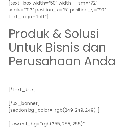
[text_box width=”50″ width__sm=”72″
scale=”312″ position_x=”5″ position_y=”90″
text_align=”left”]
Produk & Solusi
Untuk Bisnis dan
Perusahaan Anda
[/text_box]
[/ux_banner]
[section bg_color=”rgb(249, 249, 249)”]
[row col_bg=”rgb(255, 255, 255)”