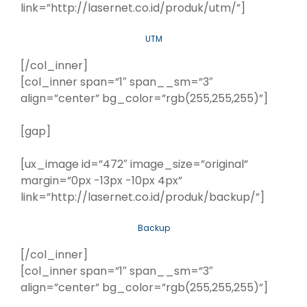
link=”http://lasernet.co.id/produk/utm/”]
UTM
[/col_inner]
[col_inner span=”1″ span__sm=”3″
align=”center” bg_color=”rgb(255,255,255)”]
[gap]
[ux_image id=”472″ image_size=”original”
margin=”0px -13px -10px 4px”
link=”http://lasernet.co.id/produk/backup/”]
Backup
[/col_inner]
[col_inner span=”1″ span__sm=”3″
align=”center” bg_color=”rgb(255,255,255)”]