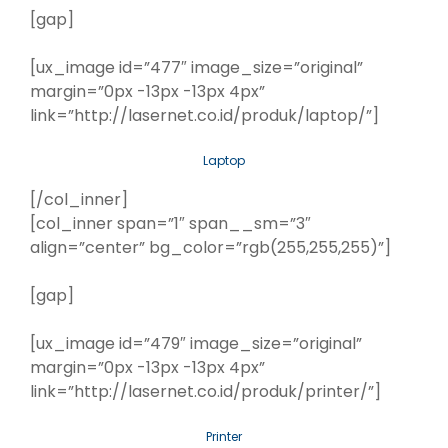
[gap]
[ux_image id=”477″ image_size=”original”
margin=”0px -13px -13px 4px”
link=”http://lasernet.co.id/produk/laptop/”]
Laptop
[/col_inner]
[col_inner span=”1″ span__sm=”3″
align=”center” bg_color=”rgb(255,255,255)”]
[gap]
[ux_image id=”479″ image_size=”original”
margin=”0px -13px -13px 4px”
link=”http://lasernet.co.id/produk/printer/”]
Printer