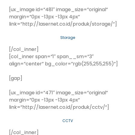
[ux_image id=”481″ image_size=”original”
margin=”0px -13px -13px 4px”
link=”http://lasernet.co.id/produk/storage/”]
Storage
[/col_inner]
[col_inner span=”1″ span__sm=”3″
align=”center” bg_color=”rgb(255,255,255)”]
[gap]
[ux_image id=”471″ image_size=”original”
margin=”0px -13px -13px 4px”
link=”http://lasernet.co.id/produk/cctv/”]
CCTV
[/col_inner]