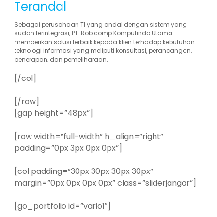
Terandal
Sebagai perusahaan TI yang andal dengan sistem yang
sudah terintegrasi, PT. Robicomp Komputindo Utama
memberikan solusi terbaik kepada klien terhadap kebutuhan
teknologi informasi yang meliputi konsultasi, perancangan,
penerapan, dan pemeliharaan.
[/col]
[/row]
[gap height=”48px”]
[row width=”full-width” h_align=”right”
padding=”0px 3px 0px 0px”]
[col padding=”30px 30px 30px 30px”
margin=”0px 0px 0px 0px” class=”sliderjangar”]
[go_portfolio id=”vario1″]