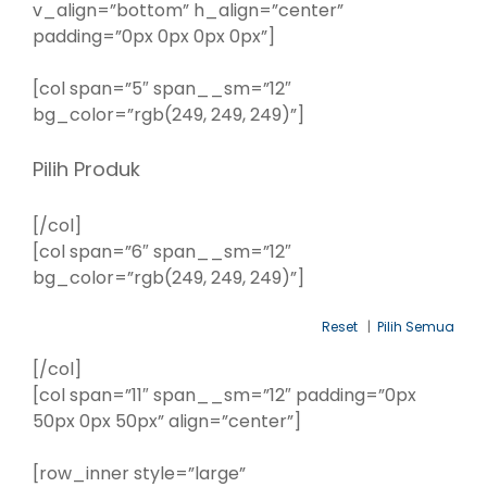
v_align=”bottom” h_align=”center”
padding=”0px 0px 0px 0px”]
[col span=”5″ span__sm=”12″
bg_color=”rgb(249, 249, 249)”]
Pilih Produk
[/col]
[col span=”6″ span__sm=”12″
bg_color=”rgb(249, 249, 249)”]
Reset
|
Pilih Semua
[/col]
[col span=”11″ span__sm=”12″ padding=”0px
50px 0px 50px” align=”center”]
[row_inner style=”large”