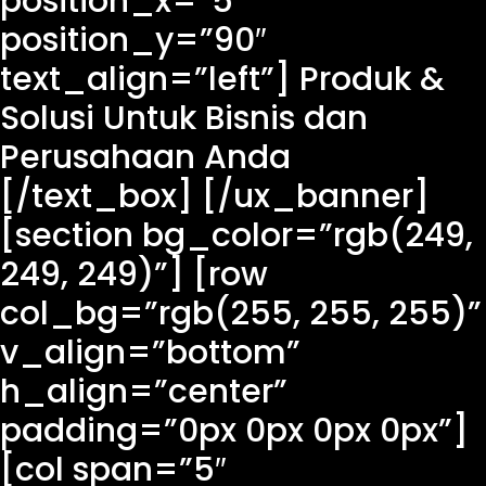
position_x=”5″
position_y=”90″
text_align=”left”] Produk &
Solusi Untuk Bisnis dan
Perusahaan Anda
[/text_box] [/ux_banner]
[section bg_color=”rgb(249,
249, 249)”] [row
col_bg=”rgb(255, 255, 255)”
v_align=”bottom”
h_align=”center”
padding=”0px 0px 0px 0px”]
[col span=”5″