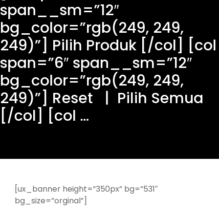
span__sm=”12″
bg_color=”rgb(249, 249,
249)”] Pilih Produk [/col] [col
span=”6″ span__sm=”12″
bg_color=”rgb(249, 249,
249)”] Reset | Pilih Semua
[/col] [col ...
[ux_banner height=”350px” bg=”531″
bg_size=”orginal”]