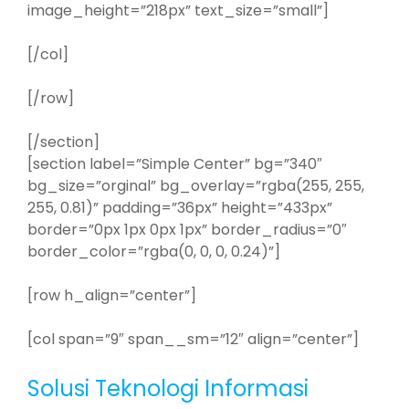
image_height=”218px” text_size=”small”]
[/col]
[/row]
[/section]
[section label=”Simple Center” bg=”340″
bg_size=”orginal” bg_overlay=”rgba(255, 255,
255, 0.81)” padding=”36px” height=”433px”
border=”0px 1px 0px 1px” border_radius=”0″
border_color=”rgba(0, 0, 0, 0.24)”]
[row h_align=”center”]
[col span=”9″ span__sm=”12″ align=”center”]
Solusi Teknologi Informasi