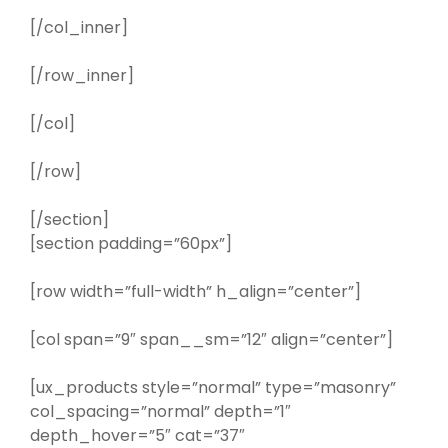
[/col_inner]
[/row_inner]
[/col]
[/row]
[/section]
[section padding=”60px”]
[row width=”full-width” h_align=”center”]
[col span=”9″ span__sm=”12″ align=”center”]
[ux_products style=”normal” type=”masonry”
col_spacing=”normal” depth=”1″
depth_hover=”5″ cat=”37″