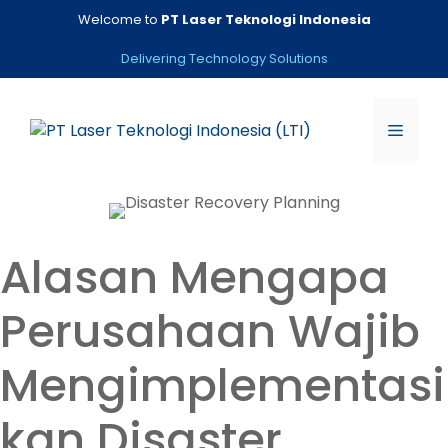
Skip
Welcome to
PT Laser Teknologi Indonesia
to
content
Delivering Technology Solutions
Menu
Alasan Mengapa
Perusahaan Wajib
Mengimplementasi
kan Disaster