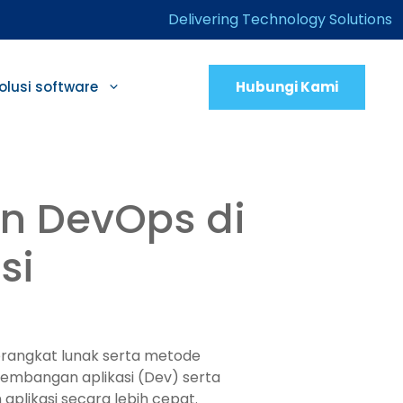
Delivering Technology Solutions
Hubungi Kami
olusi software
n DevOps di
si
ngkat lunak serta metode
gembangan aplikasi (Dev) serta
likasi secara lebih cepat.