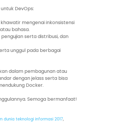
n untuk DevOps:
 khawatir mengenai inkonsistensi
 atau bahasa.
ngujian serta distribusi, dan
erta unggul pada berbagai
lukan dalam pembagunan atau
ndar dengan jelass serta bisa
 mendukung Docker.
eunggulannya. Semoga bermanfaat!
 dunia teknologi informasi 2017
,