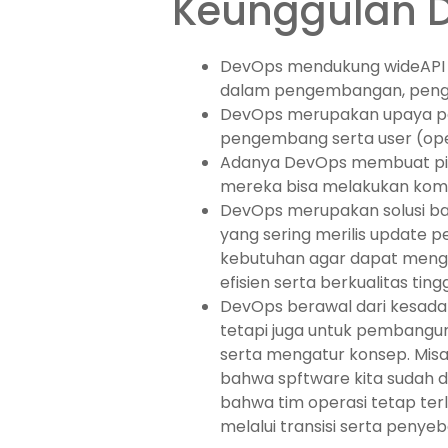
Keunggulan 
DevOps mendukung wideAPI s
dalam pengembangan, penguj
DevOps merupakan upaya pe
pengembang serta user (oper
Adanya DevOps membuat pih
mereka bisa melakukan komun
DevOps merupakan solusi ba
yang sering merilis update p
kebutuhan agar dapat mengi
efisien serta berkualitas tingg
DevOps berawal dari kesada
tetapi juga untuk pembangu
serta mengatur konsep. Misal
bahwa spftware kita sudah 
bahwa tim operasi tetap ter
melalui transisi serta penyeb