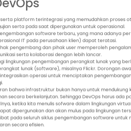
DevOps
erta platform terintegrasi yang memudahkan proses oto
ian serta pada saat dipergunakan untuk operasional.
ngembangan software terbaru, yang mana adanya perb
asional IT pada perusahaan klien) dapat teratasi.
ak pengembang dan pihak user memperoleh pengalama
ikasi serta kolaborasi dengan lebih lancar.
gi lingkungan pengembangan perangkat lunak yang berk
erangkat lunak (software), misalnya Flickr. Dorongan aw
ntegrasikan operasi untuk menciptakan pengembangan 
i.
ran bahwa infrastruktur bukan hanya untuk mendukung 
nan secara berkelanjutan. Sehingga DevOps harus ada pa
nya, ketika kita menulis sofware dalam lingkungan virtua
dapat dipergunakan dan akan mulus pada lingkungan ter
libat pada seluruh siklus pengembangan software untuk
aran secara efisien.