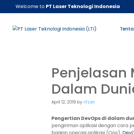
Skip
Welcome to
PT Laser Teknologi Indonesia
to
content
Tenta
Penjelasan 
Dalam Dunia
April 12, 2019
by
rifzan
Pengertian DevOps di dalam dun
pengiriman aplikasi dengan cara p
bagian operasi aplikasi (Ops).
Dev