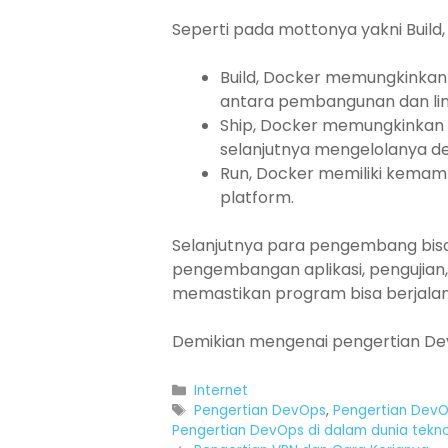
Seperti pada mottonya yakni Build,
Build, Docker memungkinkan 
antara pembangunan dan lin
Ship, Docker memungkinkan d
selanjutnya mengelolanya d
Run, Docker memiliki kemam
platform.
Selanjutnya para pengembang bisa
pengembangan aplikasi, pengujian, 
memastikan program bisa berjalan
Demikian mengenai pengertian Dev
Categories
Internet
Tags
Pengertian DevOps
,
Pengertian DevOp
Pengertian DevOps di dalam dunia teknol