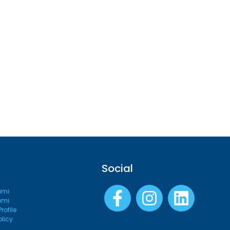
Social
ami
ami
ofile
olicy