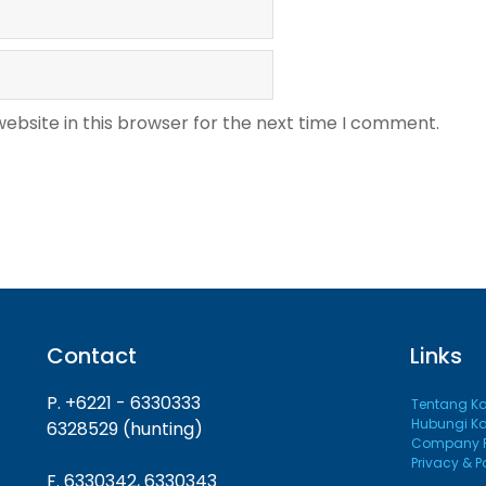
ebsite in this browser for the next time I comment.
Contact
Links
P. +6221 - 6330333
Tentang K
Hubungi K
6328529 (hunting)
Company Pr
Privacy & P
F. 6330342, 6330343