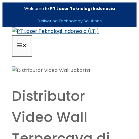
Skip
Welcome to
PT Laser Teknologi Indonesia
to
content
Delivering Technology Solutions
Menu
Distributor
Video Wall
Terpercaya di