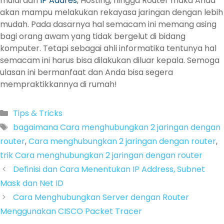
mulai dari
IP Addres
, Hosting, hingga Router maka Anda
akan mampu melakukan rekayasa jaringan dengan lebih
mudah. Pada dasarnya hal semacam ini memang asing
bagi orang awam yang tidak bergelut di bidang
komputer. Tetapi sebagai ahli informatika tentunya hal
semacam ini harus bisa dilakukan diluar kepala. Semoga
ulasan ini bermanfaat dan Anda bisa segera
mempraktikkannya di rumah!
Categories
Tips & Tricks
Tags
bagaimana Cara menghubungkan 2 jaringan dengan
router
,
Cara menghubungkan 2 jaringan dengan router
,
trik Cara menghubungkan 2 jaringan dengan router
Definisi dan Cara Menentukan IP Address, Subnet
Mask dan Net ID
Cara Menghubungkan Server dengan Router
Menggunakan CISCO Packet Tracer