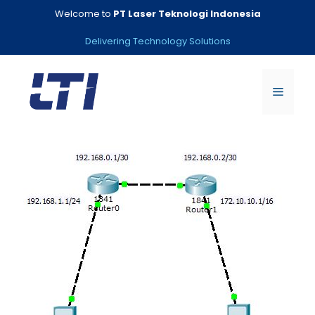
Skip
Welcome to
PT Laser Teknologi Indonesia
to
content
Delivering Technology Solutions
Menu